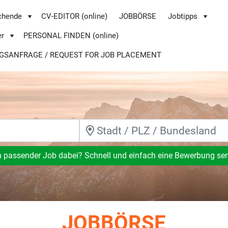
chende
CV-EDITOR (online)
JOBBÖRSE
Jobtipps
er
PERSONAL FINDEN (online)
GSANFRAGE / REQUEST FOR JOB PLACEMENT
n passender Job dabei? Schnell und einfach eine Bewerbung se
JOBBÖRSE