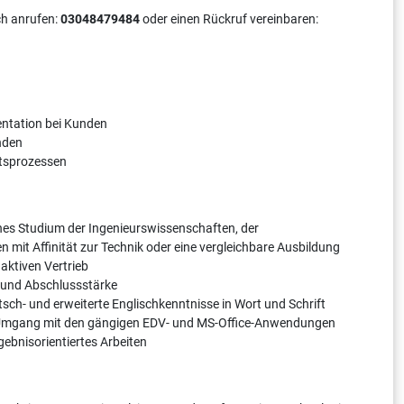
ch anrufen:
03048479484
oder einen Rückruf vereinbaren:
ntation bei Kunden
nden
tsprozessen
nes Studium der Ingenieurswissenschaften, der
 mit Affinität zur Technik oder eine vergleichbare Ausbildung
aktiven Vertrieb
- und Abschlussstärke
ch- und erweiterte Englischkenntnisse in Wort und Schrift
 Umgang mit den gängigen EDV- und MS-Office-Anwendungen
rgebnisorientiertes Arbeiten