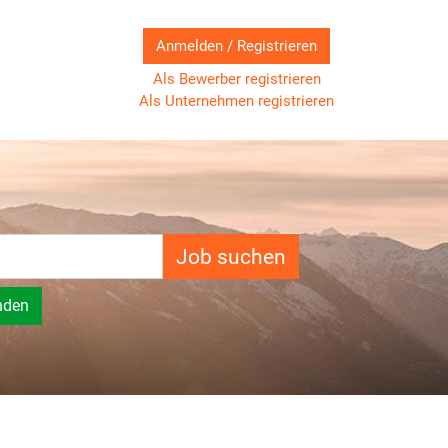
Anmelden / Registrieren
Als Bewerber registrieren
Als Unternehmen registrieren
Job suchen
nden