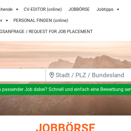
chende
CV-EDITOR (online)
JOBBÖRSE
Jobtipps
er
PERSONAL FINDEN (online)
GSANFRAGE / REQUEST FOR JOB PLACEMENT
n passender Job dabei? Schnell und einfach eine Bewerbung se
JOBBÖRSE