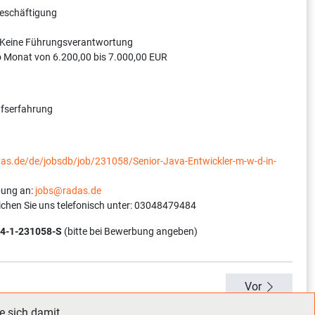
Beschäftigung
 Keine Führungsverantwortung
o Monat von 6.200,00 bis 7.000,00 EUR
ufserfahrung
das.de/de/jobsdb/job/231058/Senior-Java-Entwickler-m-w-d-in-
bung an:
jobs@radas.de
ichen Sie uns telefonisch unter: 03048479484
4-1-231058-S
(bitte bei Bewerbung angeben)
Vor
e sich damit