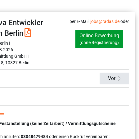
va Entwickler
per E-Mail:
jobs@radas.de
oder
n Berlin
Online-Bewerbung
(ohne Registrierung)
rlin |
8.2026
ittlung GmbH |
 8, 10827 Berlin
Vor
tanstellung (keine Zeitarbeit) / Vermittlungsgutscheine
ch anrufen:
03048479484
oder einen Rückruf vereinbaren: