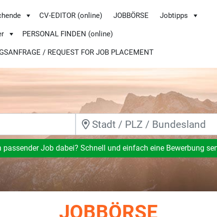
chende
CV-EDITOR (online)
JOBBÖRSE
Jobtipps
er
PERSONAL FINDEN (online)
GSANFRAGE / REQUEST FOR JOB PLACEMENT
n passender Job dabei? Schnell und einfach eine Bewerbung se
JOBBÖRSE