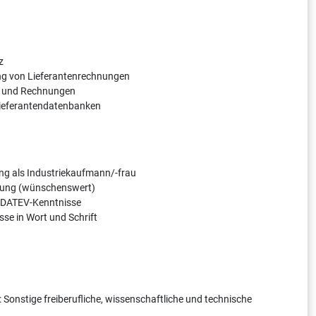
z
ng von Lieferantenrechnungen
n und Rechnungen
Lieferantendatenbanken
g als Industriekaufmann/-frau
ltung (wünschenswert)
d DATEV-Kenntnisse
se in Wort und Schrift
 Sonstige freiberufliche, wissenschaftliche und technische