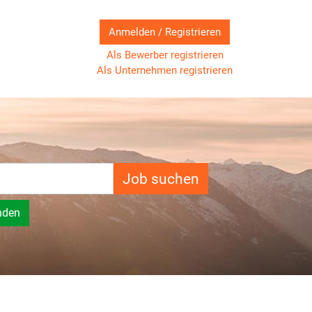
Anmelden / Registrieren
Als Bewerber registrieren
Als Unternehmen registrieren
Job suchen
nden