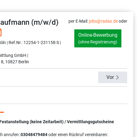
ekaufmann (m/w/d)
per E-Mail:
jobs@radas.de
oder
Online-Bewerbung
(ohne Registrierung)
ln |
Ref.Nr.: 12254-1-231158-S |
ittlung GmbH |
 8, 10827 Berlin
Vor
tanstellung (keine Zeitarbeit) / Vermittlungsgutscheine
ch anrufen:
03048479484
oder einen Rückruf vereinbaren: