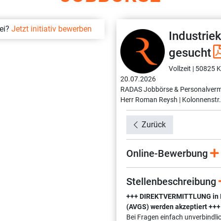
bei?
Jetzt initiativ bewerben
Industri
gesucht
Vollzeit |
50825 Kö
20.07.2026
RADAS Jobbörse & Personalverm
Herr Roman Reysh |
Kolonnenstr.
Zurück
Online-Bewerbung
Stellenbeschreibung
+++ DIREKTVERMITTLUNG in Fes
(AVGS) werden akzeptiert +++
Bei Fragen einfach unverbindli