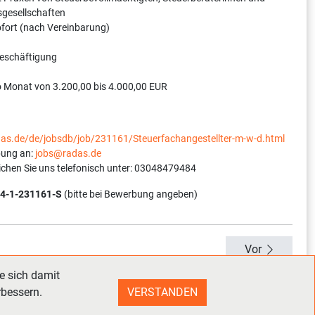
sgesellschaften
sofort (nach Vereinbarung)
Beschäftigung
o Monat von 3.200,00 bis 4.000,00 EUR
adas.de/de/jobsdb/job/231161/Steuerfachangestellter-m-w-d.html
bung an:
jobs@radas.de
ichen Sie uns telefonisch unter: 03048479484
4-1-231161-S
(bitte bei Bewerbung angeben)
Vor
e sich damit
rbessern.
VERSTANDEN