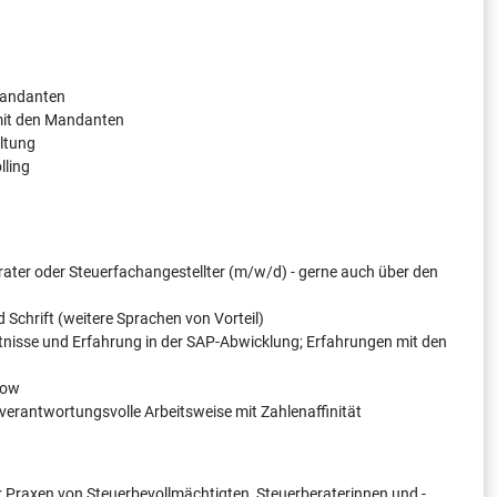
Mandanten
it den Mandanten
ltung
lling
erater oder Steuerfachangestellter (m/w/d) - gerne auch über den
 Schrift (weitere Sprachen von Vorteil)
tnisse und Erfahrung in der SAP-Abwicklung; Erfahrungen mit den
how
 verantwortungsvolle Arbeitsweise mit Zahlenaffinität
 Praxen von Steuerbevollmächtigten, Steuerberaterinnen und -