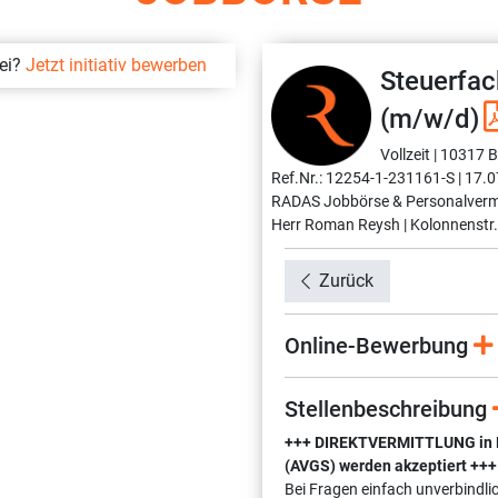
bei?
Jetzt initiativ bewerben
Steuerfac
(m/w/d)
Vollzeit |
10317 Be
Ref.Nr.: 12254-1-231161-S |
17.0
RADAS Jobbörse & Personalverm
Herr Roman Reysh |
Kolonnenstr.
Zurück
Online-Bewerbung
Stellenbeschreibung
+++ DIREKTVERMITTLUNG in Fes
(AVGS) werden akzeptiert +++
Bei Fragen einfach unverbindli