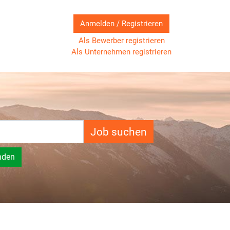
Anmelden / Registrieren
Als Bewerber registrieren
Als Unternehmen registrieren
Job suchen
nden