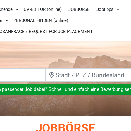
chende
CV-EDITOR (online)
JOBBÖRSE
Jobtipps
er
PERSONAL FINDEN (online)
GSANFRAGE / REQUEST FOR JOB PLACEMENT
n passender Job dabei? Schnell und einfach eine Bewerbung se
JOBBÖRSE