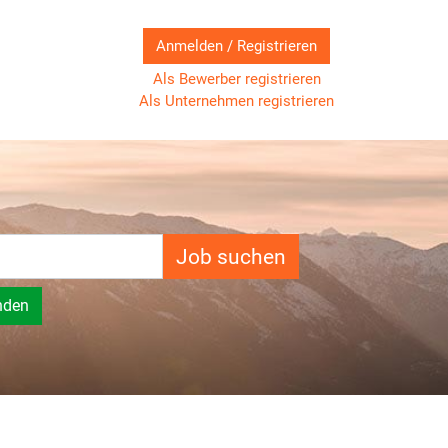
Anmelden / Registrieren
Als Bewerber registrieren
Als Unternehmen registrieren
Job suchen
nden