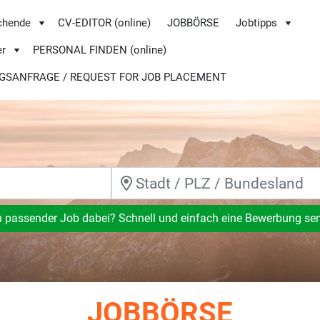
chende
CV-EDITOR (online)
JOBBÖRSE
Jobtipps
er
PERSONAL FINDEN (online)
GSANFRAGE / REQUEST FOR JOB PLACEMENT
n passender Job dabei? Schnell und einfach eine Bewerbung se
JOBBÖRSE