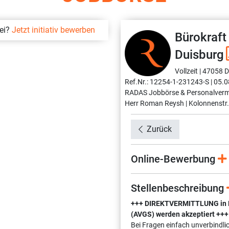
bei?
Jetzt initiativ bewerben
Bürokraft
Duisburg
Vollzeit |
47058 D
Ref.Nr.: 12254-1-231243-S |
05.0
RADAS Jobbörse & Personalverm
Herr Roman Reysh |
Kolonnenstr.
Zurück
Online-Bewerbung
Stellenbeschreibung
+++ DIREKTVERMITTLUNG in Fes
(AVGS) werden akzeptiert +++
Bei Fragen einfach unverbindli