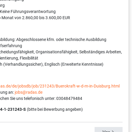
urg
 Keine Führungsverantwortung
o Monat von 2.860,00 bis 3.600,00 EUR
bildung: Abgeschlossene kfm. oder technische Ausbildung
ufserfahrung
cheidungsfähigkeit, Organisationsfähigkeit, Selbständiges Arbeiten,
entierung, Flexibilität
 (Verhandlungssicher), Englisch (Erweiterte Kenntnisse)
adas.de/de/jobsdb/job/231243/Buerokraft-w-d-m-in-Duisburg.html
bung an:
jobs@radas.de
ichen Sie uns telefonisch unter: 03048479484
4-1-231243-S
(bitte bei Bewerbung angeben)