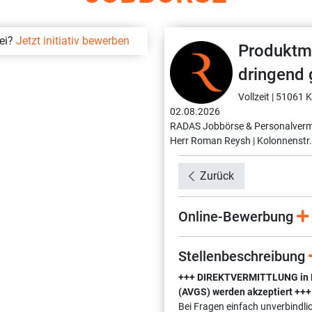
bei?
Jetzt initiativ bewerben
Produktm
dringend 
Vollzeit |
51061 Kö
02.08.2026
RADAS Jobbörse & Personalverm
Herr Roman Reysh |
Kolonnenstr.
Zurück
Online-Bewerbung
Stellenbeschreibung
+++ DIREKTVERMITTLUNG in Fes
(AVGS) werden akzeptiert +++
Bei Fragen einfach unverbindli