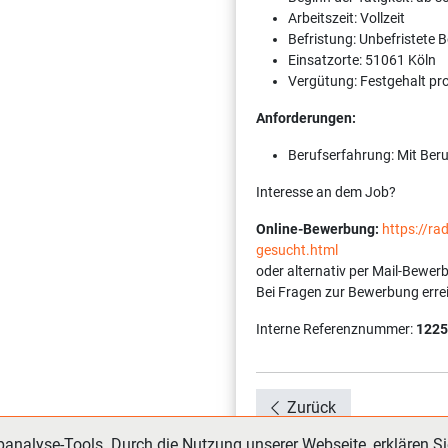
Arbeitszeit: Vollzeit
Befristung: Unbefristete 
Einsatzorte: 51061 Köln
Vergütung: Festgehalt pr
Anforderungen:
Berufserfahrung: Mit Ber
Interesse an dem Job?
Online-Bewerbung:
https://r
gesucht.html
oder alternativ per Mail-Bewer
Bei Fragen zur Bewerbung erre
Interne Referenznummer:
1225
Zurück
nalyse-Tools. Durch die Nutzung unserer Webseite, erklären Si