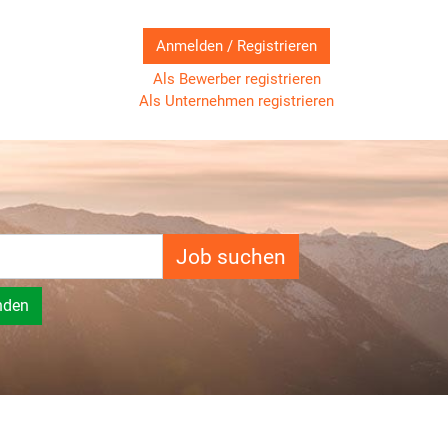
Anmelden / Registrieren
Als Bewerber registrieren
Als Unternehmen registrieren
Job suchen
nden