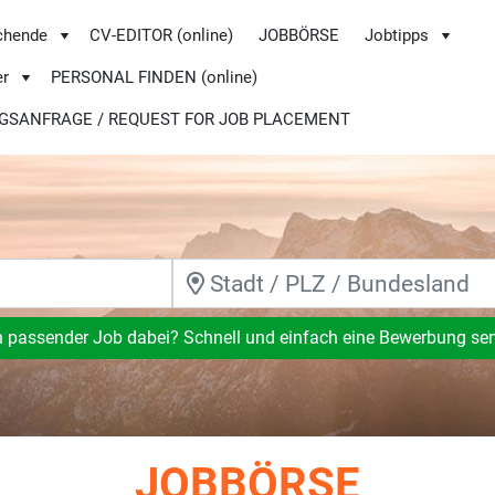
chende
CV-EDITOR (online)
JOBBÖRSE
Jobtipps
er
PERSONAL FINDEN (online)
GSANFRAGE / REQUEST FOR JOB PLACEMENT
n passender Job dabei? Schnell und einfach eine Bewerbung se
JOBBÖRSE