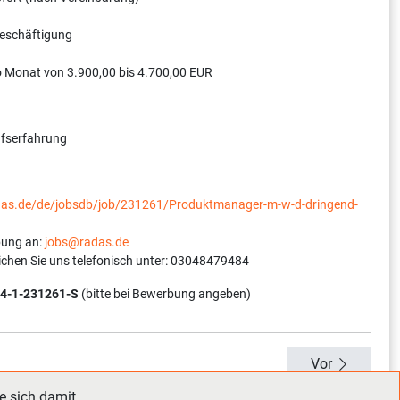
Beschäftigung
o Monat von 3.900,00 bis 4.700,00 EUR
ufserfahrung
adas.de/de/jobsdb/job/231261/Produktmanager-m-w-d-dringend-
bung an:
jobs@radas.de
ichen Sie uns telefonisch unter: 03048479484
4-1-231261-S
(bitte bei Bewerbung angeben)
Vor
e sich damit