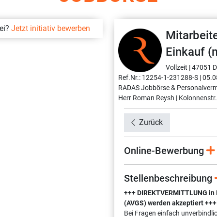
bei?
Jetzt initiativ bewerben
Mitarbeit
Einkauf (
Vollzeit |
47051 D
Ref.Nr.: 12254-1-231288-S |
05.0
RADAS Jobbörse & Personalverm
Herr Roman Reysh |
Kolonnenstr.
Zurück
Online-Bewerbung
Stellenbeschreibung
+++ DIREKTVERMITTLUNG in Fes
(AVGS) werden akzeptiert +++
Bei Fragen einfach unverbindli