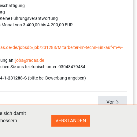
Beschäftigung
urg
 Keine Führungsverantwortung
o Monat von 3.400,00 bis 4.200,00 EUR
das.de/de/jobsdb/job/231288/Mitarbeiter-im-techn-Einkauf-m-w-
bung an:
jobs@radas.de
ichen Sie uns telefonisch unter: 03048479484
4-1-231288-S
(bitte bei Bewerbung angeben)
Vor
e sich damit
rbessern.
VERSTANDEN