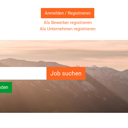
Anmelden / Registrieren
Als Bewerber registrieren
Als Unternehmen registrieren
Job suchen
nden