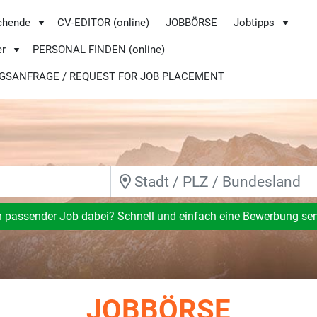
chende
CV-EDITOR (online)
JOBBÖRSE
Jobtipps
er
PERSONAL FINDEN (online)
GSANFRAGE / REQUEST FOR JOB PLACEMENT
n passender Job dabei? Schnell und einfach eine Bewerbung se
JOBBÖRSE