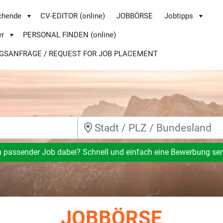
chende
CV-EDITOR (online)
JOBBÖRSE
Jobtipps
er
PERSONAL FINDEN (online)
GSANFRAGE / REQUEST FOR JOB PLACEMENT
n passender Job dabei? Schnell und einfach eine Bewerbung se
JOBBÖRSE