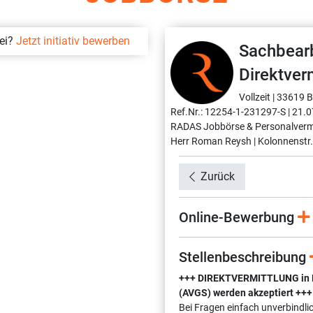
bei?
Jetzt initiativ bewerben
Sachbearb
Direktver
Vollzeit |
33619 Bi
Ref.Nr.: 12254-1-231297-S |
21.0
RADAS Jobbörse & Personalverm
Herr Roman Reysh |
Kolonnenstr.
Zurück
Online-Bewerbung
Stellenbeschreibung
+++ DIREKTVERMITTLUNG in Fes
(AVGS) werden akzeptiert +++
Bei Fragen einfach unverbindli