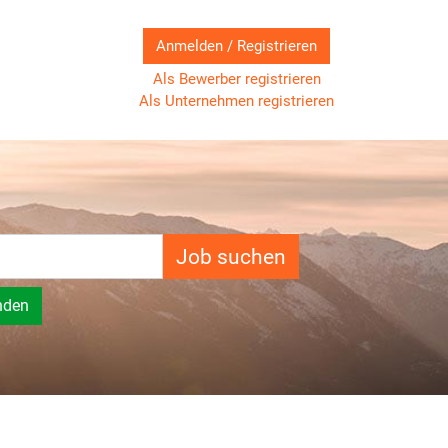
Anmelden / Registrieren
Als Bewerber registrieren
Als Unternehmen registrieren
Job suchen
nden