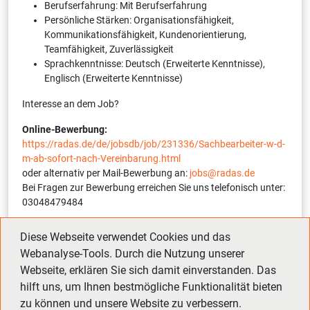
Berufserfahrung: Mit Berufserfahrung
Persönliche Stärken: Organisationsfähigkeit,
Kommunikationsfähigkeit, Kundenorientierung,
Teamfähigkeit, Zuverlässigkeit
Sprachkenntnisse: Deutsch (Erweiterte Kenntnisse),
Englisch (Erweiterte Kenntnisse)
Interesse an dem Job?
Online-Bewerbung:
https://radas.de/de/jobsdb/job/231336/Sachbearbeiter-w-d-
m-ab-sofort-nach-Vereinbarung.html
oder alternativ per Mail-Bewerbung an:
jobs@radas.de
Bei Fragen zur Bewerbung erreichen Sie uns telefonisch unter:
03048479484
Interne Referenznummer:
12254-1-231336-S
(bitte bei
Diese Webseite verwendet Cookies und das
Bewerbung angeben)
Webanalyse-Tools. Durch die Nutzung unserer
Webseite, erklären Sie sich damit einverstanden. Das
hilft uns, um Ihnen bestmögliche Funktionalität bieten
Zurück
Vor
zu können und unsere Website zu verbessern.