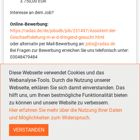
3.750,00 EUR
Interesse an dem Job?
Online-Bewerbung:
https://radas.de/de/jobsdb/job/231497/Assistent-der-
Geschaeftsleitung-m-w-d-dringend-gesucht.html
oder alternativ per Mail-Bewerbung an:
jobs@radas.de
Bei Fragen zur Bewerbung erreichen Sie uns telefonisch unter:
03048479484
Interne Referenznummer:
12254-1-231497-S
(bitte bei
Diese Webseite verwendet Cookies und das
Bewerbung angeben)
Webanalyse-Tools. Durch die Nutzung unserer
Webseite, erklären Sie sich damit einverstanden. Das
hilft uns, um Ihnen bestmögliche Funktionalität bieten
Zurück
Vor
zu können und unsere Website zu verbessern.
Hier erfahren Sie mehr über die Nutzung Ihrer Daten
und Möglichkeiten zum Widerspruch.
RADAS Jobbörse & Personalvermittlung GmbH © 2009-2026
VERSTANDEN