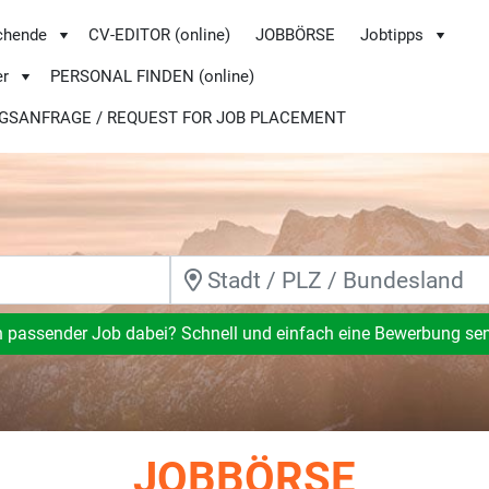
chende
CV-EDITOR (online)
JOBBÖRSE
Jobtipps
er
PERSONAL FINDEN (online)
GSANFRAGE / REQUEST FOR JOB PLACEMENT
n passender Job dabei? Schnell und einfach eine Bewerbung se
JOBBÖRSE