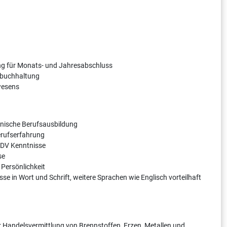
ng für Monats- und Jahresabschluss
nbuchhaltung
wesens
ische Berufsausbildung
erufserfahrung
EDV Kenntnisse
se
Persönlichkeit
se in Wort und Schrift, weitere Sprachen wie Englisch vorteilhaft
: Handelsvermittlung von Brennstoffen, Erzen, Metallen und