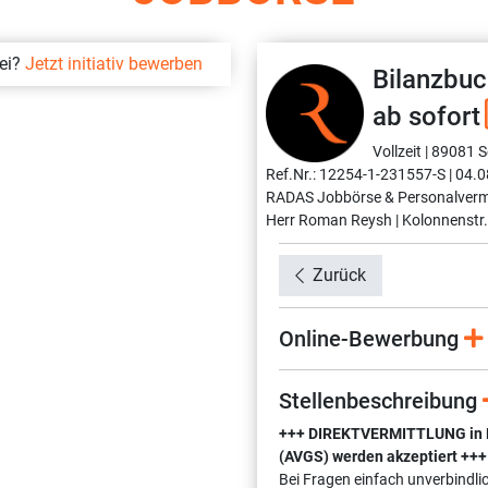
bei?
Jetzt initiativ bewerben
Bilanzbuc
ab sofort
Vollzeit |
89081 Se
Ref.Nr.: 12254-1-231557-S |
04.0
RADAS Jobbörse & Personalverm
Herr Roman Reysh |
Kolonnenstr.
Zurück
Online-Bewerbung
Stellenbeschreibung
+++ DIREKTVERMITTLUNG in Fes
(AVGS) werden akzeptiert +++
Bei Fragen einfach unverbindli