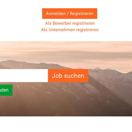
Anmelden / Registrieren
Als Bewerber registrieren
Als Unternehmen registrieren
Job suchen
nden