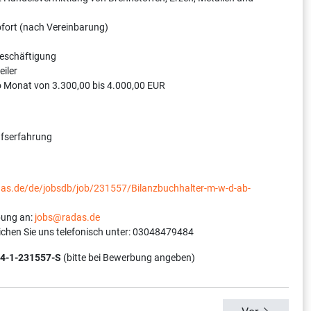
sofort (nach Vereinbarung)
Beschäftigung
eiler
o Monat von 3.300,00 bis 4.000,00 EUR
ufserfahrung
adas.de/de/jobsdb/job/231557/Bilanzbuchhalter-m-w-d-ab-
bung an:
jobs@radas.de
ichen Sie uns telefonisch unter: 03048479484
4-1-231557-S
(bitte bei Bewerbung angeben)