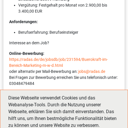
Vergütung: Festgehalt pro Monat von 2.900,00 bis
3.400,00 EUR
Anforderungen:
Berufserfahrung: Berufseinsteiger
Interesse an dem Job?
Online-Bewerbung:
https://radas.de/de/jobsdb/job/231594/Buerokraft-im-
Bereich-Marketing-m-w-d.html
oder alternativ per Mail-Bewerbung an:
jobs@radas.de
Bei Fragen zur Bewerbung erreichen Sie uns telefonisch unter:
03048479484
Interne Referenznummer:
12254-1-231594-S
(bitte bei
Diese Webseite verwendet Cookies und das
Bewerbung angeben)
Webanalyse-Tools. Durch die Nutzung unserer
Webseite, erklären Sie sich damit einverstanden. Das
hilft uns, um Ihnen bestmögliche Funktionalität bieten
Zurück
Vor
zu können und unsere Website zu verbessern.