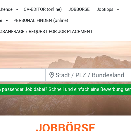
chende
CV-EDITOR (online)
JOBBÖRSE
Jobtipps
er
PERSONAL FINDEN (online)
GSANFRAGE / REQUEST FOR JOB PLACEMENT
n passender Job dabei? Schnell und einfach eine Bewerbung se
JOBBÖRSE