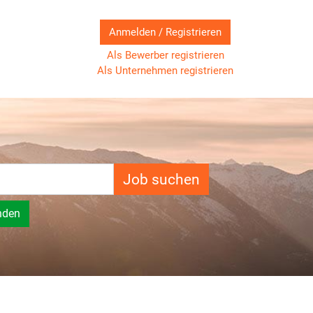
Anmelden / Registrieren
Als Bewerber registrieren
Als Unternehmen registrieren
Job suchen
nden