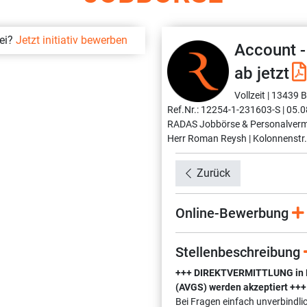
bei?
Jetzt initiativ bewerben
Account 
ab jetzt
Vollzeit |
13439 Be
Ref.Nr.: 12254-1-231603-S |
05.0
RADAS Jobbörse & Personalverm
Herr Roman Reysh |
Kolonnenstr.
Zurück
Online-Bewerbung
Stellenbeschreibung
+++ DIREKTVERMITTLUNG in Fes
(AVGS) werden akzeptiert +++
Bei Fragen einfach unverbindli