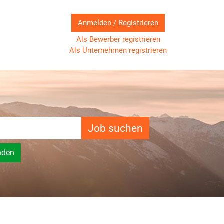
Anmelden / Registrieren
Als Bewerber registrieren
Als Unternehmen registrieren
Job suchen
nden