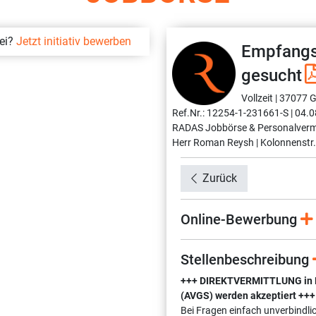
bei?
Jetzt initiativ bewerben
Empfangs
gesucht
Vollzeit |
37077 G
Ref.Nr.: 12254-1-231661-S |
04.0
RADAS Jobbörse & Personalverm
Herr Roman Reysh |
Kolonnenstr.
Zurück
Online-Bewerbung
Stellenbeschreibung
+++ DIREKTVERMITTLUNG in Fes
(AVGS) werden akzeptiert +++
Bei Fragen einfach unverbindli