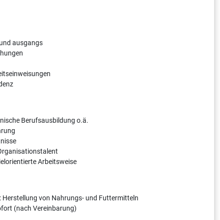
- und ausgangs
chungen
eitseinweisungen
ndenz
ische Berufsausbildung o.ä.
hrung
tnisse
 Organisationstalent
ielorientierte Arbeitsweise
: Herstellung von Nahrungs- und Futtermitteln
sofort (nach Vereinbarung)