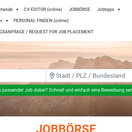
chende
CV-EDITOR (online)
JOBBÖRSE
Jobtipps
er
PERSONAL FINDEN (online)
GSANFRAGE / REQUEST FOR JOB PLACEMENT
n passender Job dabei? Schnell und einfach eine Bewerbung se
JOBBÖRSE