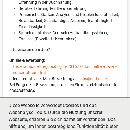
Erfahrung in der Buchhaltung,
Berufserfahrung: Mit Berufserfahrung
Persönliche Stärken: Analyse- und Problemlösefähigkeit,
Belastbarkeit, Selbständiges Arbeiten, Teamfähigkeit,
Zuverlässigkeit
Sprachkenntnisse: Deutsch (Verhandlungssicher),
Englisch (Erweiterte Kenntnisse)
Interesse an dem Job?
Online-Bewerbung:
https://radas.de/de/jobsdb/job/231672/Buchhalter-m-w-d-
berufserfahren.html
oder alternativ per Mail-Bewerbung an:
jobs@radas.de
Bei Fragen zur Bewerbung erreichen Sie uns telefonisch unter:
03048479484
Interne Referenznummer:
12254-1-231672-S
(bitte bei
Diese Webseite verwendet Cookies und das
Bewerbung angeben)
Webanalyse-Tools. Durch die Nutzung unserer
Webseite, erklären Sie sich damit einverstanden. Das
hilft uns, um Ihnen bestmögliche Funktionalität bieten