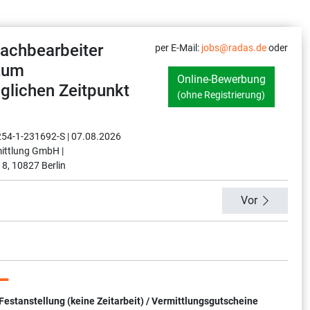
achbearbeiter
per E-Mail:
jobs@radas.de
oder
zum
Online-Bewerbung
lichen Zeitpunkt
(ohne Registrierung)
254-1-231692-S |
07.08.2026
ittlung GmbH |
 8, 10827 Berlin
Vor
tanstellung (keine Zeitarbeit) / Vermittlungsgutscheine