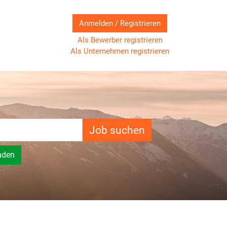
Anmelden / Registrieren
Als Bewerber registrieren
Als Unternehmen registrieren
Job suchen
nden