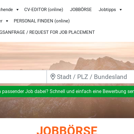
chende
CV-EDITOR (online)
JOBBÖRSE
Jobtipps
er
PERSONAL FINDEN (online)
GSANFRAGE / REQUEST FOR JOB PLACEMENT
n passender Job dabei? Schnell und einfach eine Bewerbung se
JOBBÖRSE