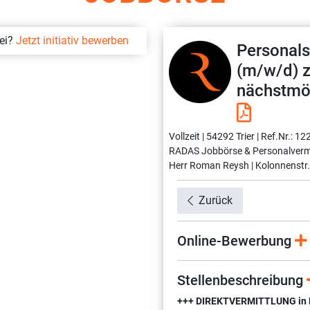
bei?
Jetzt initiativ bewerben
Personals
(m/w/d) 
nächstmög
Vollzeit |
54292 Trier |
Ref.Nr.: 12
RADAS Jobbörse & Personalverm
Herr Roman Reysh |
Kolonnenstr.
Zurück
Online-Bewerbung
Stellenbeschreibung
+++ DIREKTVERMITTLUNG in Fes