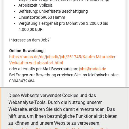
Arbeitszeit: Vollzeit
Befristung: Unbefristete Beschäftigung
Einsatzorte: 59063 Hamm
Vergütung: Festgehalt pro Monat von 3.200,00 bis
4.000,00 EUR
Interesse an dem Job?
Online-Bewerbung:
https://radas.de/de/jobsdb/job/231745/Kaufm-Mitarbeiter-
Verkauf-m-w-d-ab-sofort.html
oder alternativ per Mail-Bewerbung an:
jobs@radas.de
Bei Fragen zur Bewerbung erreichen Sie uns telefonisch unter:
03048479484
Interne Referenznummer:
12254-1-231745-S
(bitte bei
Diese Webseite verwendet Cookies und das
Bewerbung angeben)
Webanalyse-Tools. Durch die Nutzung unserer
Webseite, erklären Sie sich damit einverstanden. Das
hilft uns, um Ihnen bestmögliche Funktionalität bieten
Zurück
Vor
zu können und unsere Website zu verbessern.