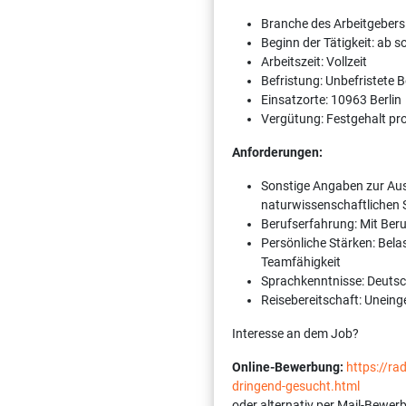
Branche des Arbeitgebers
Beginn der Tätigkeit: ab 
Arbeitszeit: Vollzeit
Befristung: Unbefristete 
Einsatzorte: 10963 Berlin
Vergütung: Festgehalt pr
Anforderungen:
Sonstige Angaben zur Aus
natur­wissen­schaftlichen
Berufserfahrung: Mit Ber
Persönliche Stärken: Bela
Teamfähigkeit
Sprachkenntnisse: Deutsch
Reisebereitschaft: Unein
Interesse an dem Job?
Online-Bewerbung:
https://r
dringend-gesucht.html
oder alternativ per Mail-Bewer