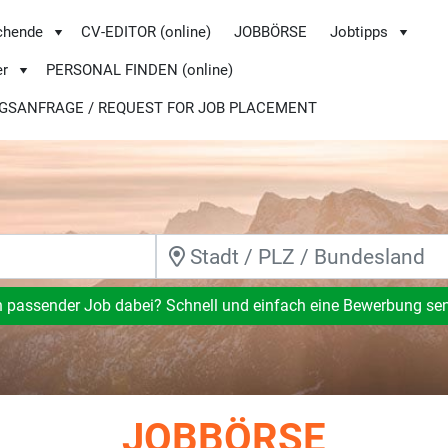
chende
CV-EDITOR (online)
JOBBÖRSE
Jobtipps
er
PERSONAL FINDEN (online)
GSANFRAGE / REQUEST FOR JOB PLACEMENT
n passender Job dabei? Schnell und einfach eine Bewerbung se
JOBBÖRSE