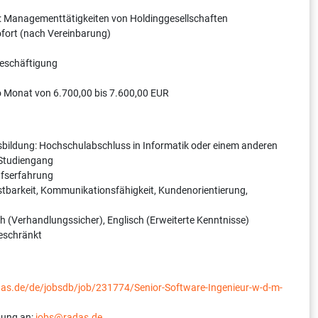
: Managementtätigkeiten von Holdinggesellschaften
sofort (nach Vereinbarung)
Beschäftigung
o Monat von 6.700,00 bis 7.600,00 EUR
bildung: Hoch­schulabschluss in Informatik oder einem anderen
 Studiengang
ufserfahrung
stbarkeit, Kommunikationsfähigkeit, Kundenorientierung,
 (Verhandlungssicher), Englisch (Erweiterte Kenntnisse)
geschränkt
adas.de/de/jobsdb/job/231774/Senior-Software-Ingenieur-w-d-m-
bung an:
jobs@radas.de