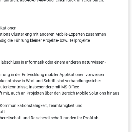
ch anrufen:
03048479484
oder einen Rückruf vereinbaren:
ikationen
olutions Cluster eng mit anderen Mobile-Experten zusammen
ig die Führung kleiner Projekte- bzw. Teilprojekte
labschluss in Informatik oder einem anderen natur­wissen­
ahrung in der Entwicklung mobiler Applikationen vorweisen
hkenntnisse in Wort und Schrift sind verhandlungssicher
uterkenntnisse, insbesondere mit MS-Office
ft mit, auch an Projekten über den Bereich Mobile Solutions hinaus
 Kommunikationsfähigkeit, Teamfähigkeit und
aft
ereitschaft und Reisebereitschaft runden Ihr Profil ab