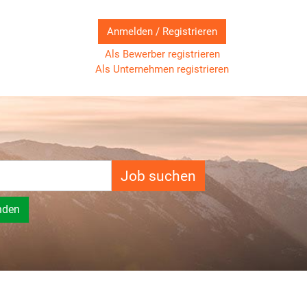
Anmelden / Registrieren
Als Bewerber registrieren
Als Unternehmen registrieren
Job suchen
nden