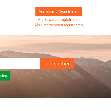
Anmelden / Registrieren
Als Bewerber registrieren
Als Unternehmen registrieren
Job suchen
nden