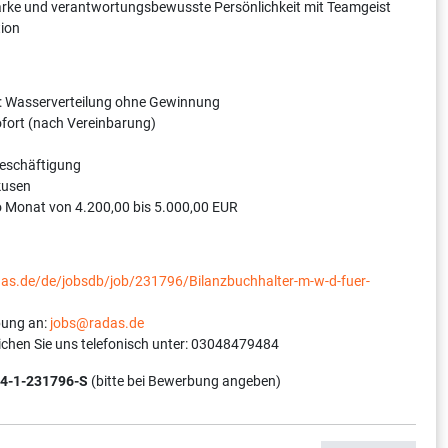
starke und verantwortungsbewusste Persönlichkeit mit Teamgeist
tion
: Wasserverteilung ohne Gewinnung
sofort (nach Vereinbarung)
Beschäftigung
kusen
o Monat von 4.200,00 bis 5.000,00 EUR
adas.de/de/jobsdb/job/231796/Bilanzbuchhalter-m-w-d-fuer-
bung an:
jobs@radas.de
ichen Sie uns telefonisch unter: 03048479484
4-1-231796-S
(bitte bei Bewerbung angeben)