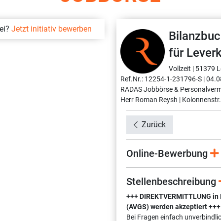
bei?
Jetzt initiativ bewerben
Bilanzbuc
für Lever
Vollzeit |
51379 L
Ref.Nr.: 12254-1-231796-S |
04.0
RADAS Jobbörse & Personalverm
Herr Roman Reysh |
Kolonnenstr.
Zurück
Online-Bewerbung
Stellenbeschreibung
+++ DIREKTVERMITTLUNG in Fes
(AVGS) werden akzeptiert +++
Bei Fragen einfach unverbindli