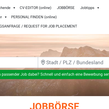
chende
CV-EDITOR (online)
JOBBÖRSE
Jobtipps
er
PERSONAL FINDEN (online)
GSANFRAGE / REQUEST FOR JOB PLACEMENT
n passender Job dabei? Schnell und einfach eine Bewerbung se
JOBBÖRSE