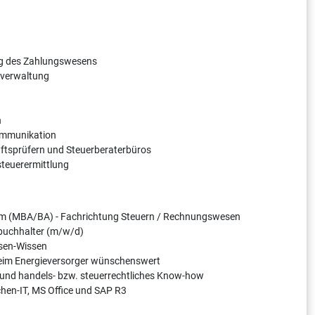
ng des Zahlungswesens
tverwaltung
n
ommunikation
ftsprüfern und Steuerberaterbüros
steuerermittlung
um (MBA/BA) - Fachrichtung Steuern / Rechnungswesen
zbuchhalter (m/w/d)
sen-Wissen
beim Energieversorger wünschenswert
- und handels- bzw. steuerrechtliches Know-how
hen-IT, MS Office und SAP R3