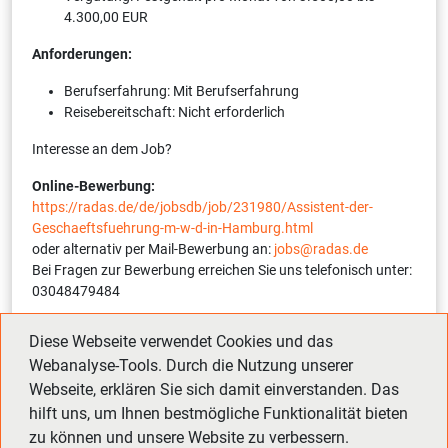
4.300,00 EUR
Anforderungen:
Berufserfahrung: Mit Berufserfahrung
Reisebereitschaft: Nicht erforderlich
Interesse an dem Job?
Online-Bewerbung:
https://radas.de/de/jobsdb/job/231980/Assistent-der-
Geschaeftsfuehrung-m-w-d-in-Hamburg.html
oder alternativ per Mail-Bewerbung an:
jobs@radas.de
Bei Fragen zur Bewerbung erreichen Sie uns telefonisch unter:
03048479484
Interne Referenznummer:
12254-1-231980-S
(bitte bei
Diese Webseite verwendet Cookies und das
Bewerbung angeben)
Webanalyse-Tools. Durch die Nutzung unserer
Webseite, erklären Sie sich damit einverstanden. Das
hilft uns, um Ihnen bestmögliche Funktionalität bieten
Zurück
Vor
zu können und unsere Website zu verbessern.