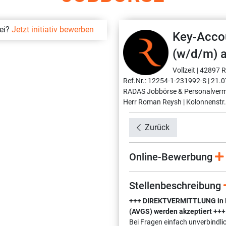
bei?
Jetzt initiativ bewerben
Key-Acco
(w/d/m) a
Vollzeit |
42897 R
Ref.Nr.: 12254-1-231992-S |
21.0
RADAS Jobbörse & Personalverm
Herr Roman Reysh |
Kolonnenstr.
Zurück
Online-Bewerbung
Stellenbeschreibung
+++ DIREKTVERMITTLUNG in Fes
(AVGS) werden akzeptiert +++
Bei Fragen einfach unverbindli