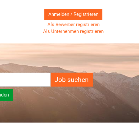
Anmelden / Registrieren
Als Bewerber registrieren
Als Unternehmen registrieren
Job suchen
nden