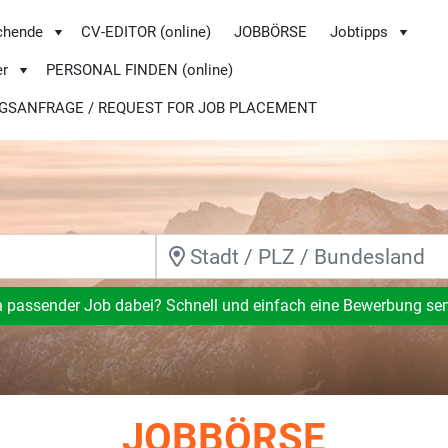
chende
CV-EDITOR (online)
JOBBÖRSE
Jobtipps
er
PERSONAL FINDEN (online)
GSANFRAGE / REQUEST FOR JOB PLACEMENT
n passender Job dabei? Schnell und einfach eine Bewerbung se
JOBBÖRSE