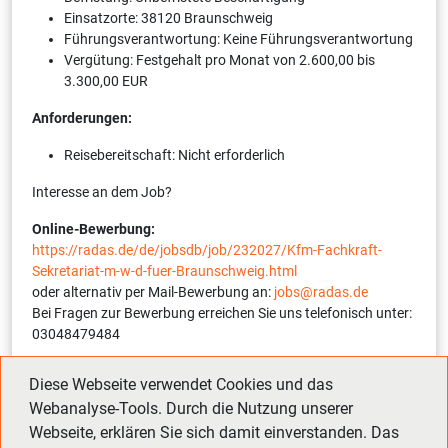
Einsatzorte: 38120 Braunschweig
Führungsverantwortung: Keine Führungsverantwortung
Vergütung: Festgehalt pro Monat von 2.600,00 bis
3.300,00 EUR
Anforderungen:
Reisebereitschaft: Nicht erforderlich
Interesse an dem Job?
Online-Bewerbung:
https://radas.de/de/jobsdb/job/232027/Kfm-Fachkraft-
Sekretariat-m-w-d-fuer-Braunschweig.html
oder alternativ per Mail-Bewerbung an:
jobs@radas.de
Bei Fragen zur Bewerbung erreichen Sie uns telefonisch unter:
03048479484
Interne Referenznummer:
12254-1-232027-S
(bitte bei
Diese Webseite verwendet Cookies und das
Bewerbung angeben)
Webanalyse-Tools. Durch die Nutzung unserer
Webseite, erklären Sie sich damit einverstanden. Das