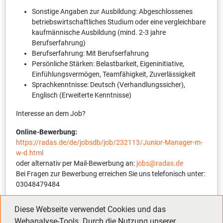
Sonstige Angaben zur Ausbildung: Abgeschlossenes
betriebswirtschaftliches Studium oder eine vergleichbare
kaufmännische Ausbildung (mind. 2-3 jahre
Berufserfahrung)
Berufserfahrung: Mit Berufserfahrung
Persönliche Stärken: Belastbarkeit, Eigeninitiative,
Einfühlungsvermögen, Teamfähigkeit, Zuverlässigkeit
Sprachkenntnisse: Deutsch (Verhandlungssicher),
Englisch (Erweiterte Kenntnisse)
Interesse an dem Job?
Online-Bewerbung:
https://radas.de/de/jobsdb/job/232113/Junior-Manager-m-
w-d.html
oder alternativ per Mail-Bewerbung an:
jobs@radas.de
Bei Fragen zur Bewerbung erreichen Sie uns telefonisch unter:
03048479484
Interne Referenznummer:
12254-1-232113-S
(bitte bei
Diese Webseite verwendet Cookies und das
Bewerbung angeben)
Webanalyse-Tools. Durch die Nutzung unserer