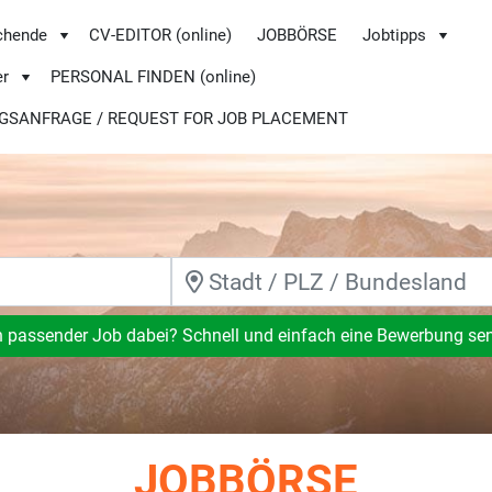
chende
CV-EDITOR (online)
JOBBÖRSE
Jobtipps
er
PERSONAL FINDEN (online)
GSANFRAGE / REQUEST FOR JOB PLACEMENT
n passender Job dabei? Schnell und einfach eine Bewerbung se
JOBBÖRSE