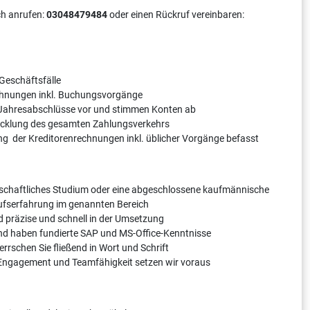
ch anrufen:
03048479484
oder einen Rückruf vereinbaren:
Geschäftsfälle
chnungen inkl. Buchungsvorgänge
 Jahresabschlüsse vor und stimmen Konten ab
icklung des gesamten Zahlungsverkehrs
ung der Kreditorenrechnungen inkl. üblicher Vorgänge befasst
rtschaftliches Studium oder eine abgeschlossene kaufmännische
rufserfahrung im genannten Bereich
nd präzise und schnell in der Umsetzung
 und haben fundierte SAP und MS-Office-Kenntnisse
rrschen Sie fließend in Wort und Schrift
t, Engagement und Teamfähigkeit setzen wir voraus