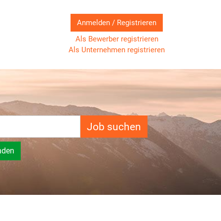
Anmelden / Registrieren
Als Bewerber registrieren
Als Unternehmen registrieren
Job suchen
nden