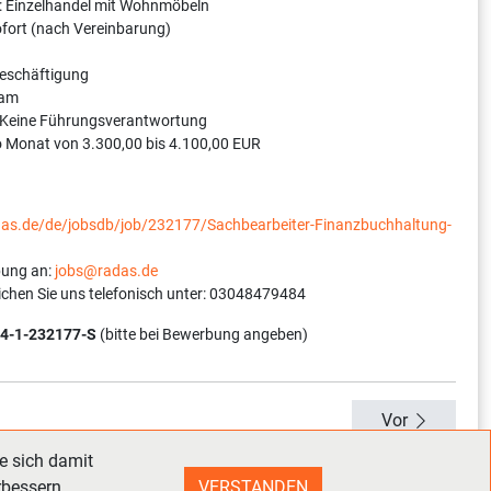
: Einzelhandel mit Wohnmöbeln
sofort (nach Vereinbarung)
Beschäftigung
dam
 Keine Führungsverantwortung
o Monat von 3.300,00 bis 4.100,00 EUR
adas.de/de/jobsdb/job/232177/Sachbearbeiter-Finanzbuchhaltung-
bung an:
jobs@radas.de
ichen Sie uns telefonisch unter: 03048479484
4-1-232177-S
(bitte bei Bewerbung angeben)
Vor
e sich damit
rbessern.
VERSTANDEN