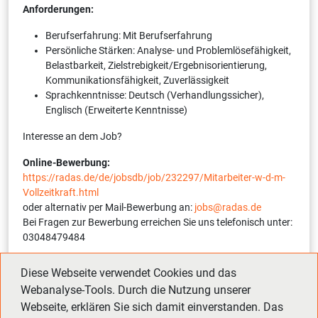
Anforderungen:
Berufserfahrung: Mit Berufserfahrung
Persönliche Stärken: Analyse- und Problemlösefähigkeit,
Belastbarkeit, Zielstrebigkeit/Ergebnisorientierung,
Kommunikationsfähigkeit, Zuverlässigkeit
Sprachkenntnisse: Deutsch (Verhandlungssicher),
Englisch (Erweiterte Kenntnisse)
Interesse an dem Job?
Online-Bewerbung:
https://radas.de/de/jobsdb/job/232297/Mitarbeiter-w-d-m-
Vollzeitkraft.html
oder alternativ per Mail-Bewerbung an:
jobs@radas.de
Bei Fragen zur Bewerbung erreichen Sie uns telefonisch unter:
03048479484
Interne Referenznummer:
12254-1-232297-S
(bitte bei
Diese Webseite verwendet Cookies und das
Bewerbung angeben)
Webanalyse-Tools. Durch die Nutzung unserer
Webseite, erklären Sie sich damit einverstanden. Das