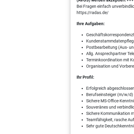
(AVGS) werden akzeptiert +++
Bei Fragen einfach unverbindli
https://radas.de/
Ihre Aufgaben:
Geschäftskorrespondenz
Kundenstammdatenpfleg
Postbearbeitung (Aus- un
Allg. Ansprechpartner Tel
Terminkoordination mit 
Organisation und Vorber
Ihr Profil:
Erfolgreich abgeschlosse
Berufseinsteiger (m/w/d
Sichere MS-Office-Kenntn
Souveränes und verbindli
Sichere Kommunikation m
Teamfähigkeit, rasche Au
Sehr gute Deutschkenntni