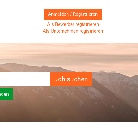
Anmelden / Registrieren
Als Bewerber registrieren
Als Unternehmen registrieren
Job suchen
nden