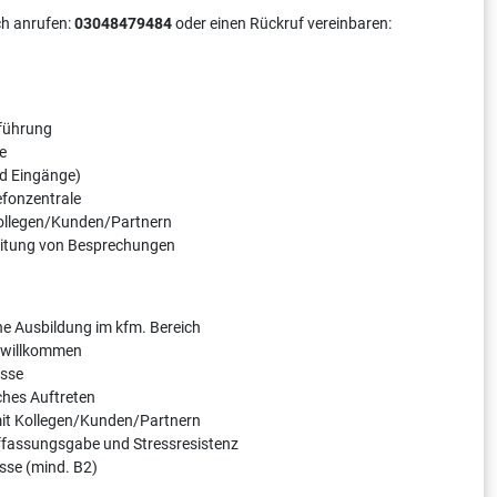
ch anrufen:
03048479484
oder einen Rückruf vereinbaren:
führung
e
d Eingänge)
efonzentrale
Kollegen/Kunden/Partnern
eitung von Besprechungen
ne Ausbildung im kfm. Bereich
) willkommen
isse
ches Auftreten
it Kollegen/Kunden/Partnern
ffassungsgabe und Stressresistenz
sse (mind. B2)