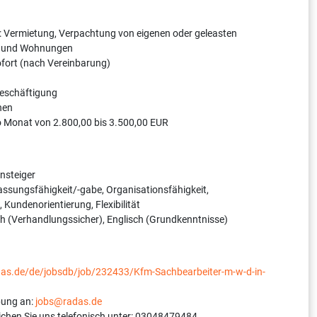
: Vermietung, Verpachtung von eigenen oder geleasten
n und Wohnungen
sofort (nach Vereinbarung)
Beschäftigung
hen
o Monat von 2.800,00 bis 3.500,00 EUR
nsteiger
assungsfähigkeit/-gabe, Organisationsfähigkeit,
Kundenorientierung, Flexibilität
h (Verhandlungssicher), Englisch (Grundkenntnisse)
adas.de/de/jobsdb/job/232433/Kfm-Sachbearbeiter-m-w-d-in-
bung an:
jobs@radas.de
ichen Sie uns telefonisch unter: 03048479484