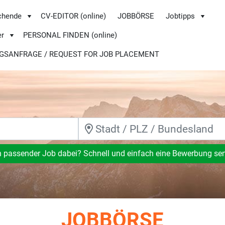
chende
CV-EDITOR (online)
JOBBÖRSE
Jobtipps
er
PERSONAL FINDEN (online)
GSANFRAGE / REQUEST FOR JOB PLACEMENT
n passender Job dabei? Schnell und einfach eine Bewerbung se
JOBBÖRSE