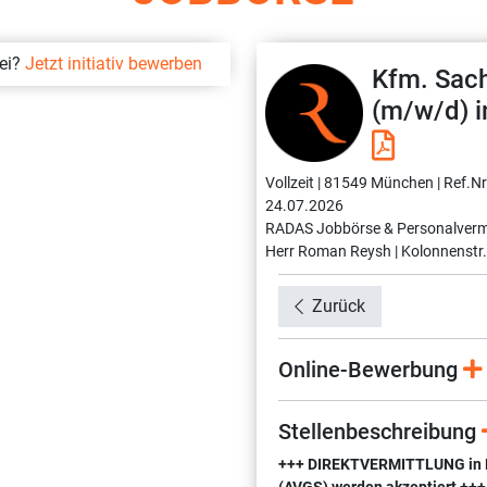
bei?
Jetzt initiativ bewerben
Kfm. Sach
(m/w/d) i
Vollzeit |
81549 München |
Ref.Nr
24.07.2026
RADAS Jobbörse & Personalverm
Herr Roman Reysh |
Kolonnenstr.
Zurück
Online-Bewerbung
Stellenbeschreibung
+++ DIREKTVERMITTLUNG in Fes