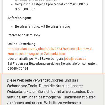
Vergütung: Festgehalt pro Monat von 2.900,00 bis
3.600,00 EUR
Anforderungen:
Berufserfahrung: Mit Berufserfahrung
Interesse an dem Job?
Online-Bewerbung:
https://radas.de/de/jobsdb/job/232476/Controller-m-w-d-
zum-naechstmoeglichen-Zeitpunkt.html
oder alternativ per Mail-Bewerbung an:
jobs@radas.de
Bei Fragen zur Bewerbung erreichen Sie uns telefonisch unter:
03048479484
Interne Referenznummer:
12254-1-232476-S
(bitte bei
Diese Webseite verwendet Cookies und das
Bewerbung angeben)
Webanalyse-Tools. Durch die Nutzung unserer
Webseite, erklären Sie sich damit einverstanden. Das
hilft uns, um Ihnen bestmögliche Funktionalität bieten
Zurück
Vor
zu können und unsere Website zu verbessern.